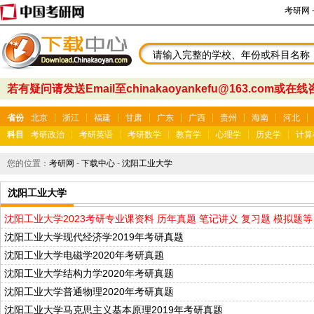
考研网
若有疑问请发送Email至chinakaoyankefu@163.com或在
省份
北京
浙江
福建
甘肃
广东
广西
贵州
海南
河北
科目
考研政治
考研英语
考研数学
教育学
心理学
历史学
计算
您的位置：
考研网
-
下载中心
-
沈阳工业大学
沈阳工业大学
沈阳工业大学2023考研专业课资料 历年真题 笔记讲义 复习题 模拟题等
沈阳工业大学现代经济学2019年考研真题
沈阳工业大学电磁学2020年考研真题
沈阳工业大学结构力学2020年考研真题
沈阳工业大学普通物理2020年考研真题
沈阳工业大学马克思主义基本原理2019年考研真题