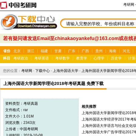
考研网
若有疑问请发送Email至chinakaoyankefu@163.com或在
省份
北京
浙江
福建
甘肃
广东
广西
贵州
海南
河北
科目
考研政治
考研英语
考研数学
教育学
心理学
历史学
计算
您的位置：
考研网
-
下载中心
-
上海外国语大学
-
上海外国语大学新闻学理论2018
上海外国语大学新闻学理论2018年考研真题 免费下载
资料类型：
考研真题
相关推荐
文件格式：rar
上海外国语大学新闻学理论2018
文件大小：1.01M
上海外国语大学经济学2017年考
浏览次数：2343次
上海外国语大学语言与社会文化综合
上传者：
中国考研网
上海外国语大学广告学理论2017
上传时间：2019-10-08