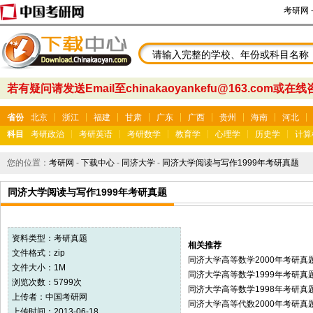
考研网
若有疑问请发送Email至chinakaoyankefu@163.com或在
省份
北京
浙江
福建
甘肃
广东
广西
贵州
海南
河北
科目
考研政治
考研英语
考研数学
教育学
心理学
历史学
计算
您的位置：
考研网
-
下载中心
-
同济大学
-
同济大学阅读与写作1999年考研真题
同济大学阅读与写作1999年考研真题
资料类型：
考研真题
相关推荐
文件格式：zip
同济大学高等数学2000年考研真
文件大小：1M
同济大学高等数学1999年考研真
浏览次数：5799次
同济大学高等数学1998年考研真
上传者：
中国考研网
同济大学高等代数2000年考研真
上传时间：2013-06-18