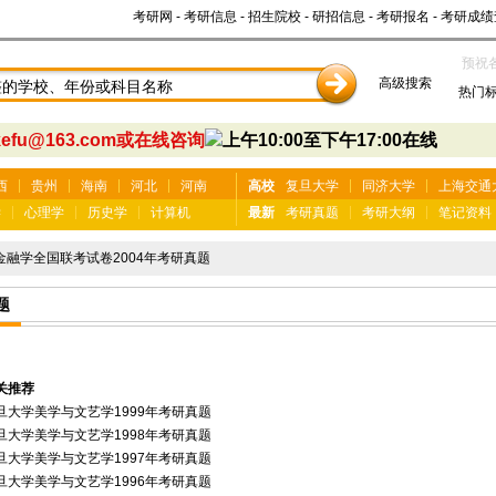
考研网
-
考研信息
-
招生院校
-
研招信息
-
考研报名
-
考研成绩
预祝
高级搜索
热门
kefu@163.com或在线咨询
西
贵州
海南
河北
河南
高校
复旦大学
同济大学
上海交通
学
心理学
历史学
计算机
最新
考研真题
考研大纲
笔记资料
金融学全国联考试卷2004年考研真题
题
关推荐
旦大学美学与文艺学1999年考研真题
旦大学美学与文艺学1998年考研真题
旦大学美学与文艺学1997年考研真题
旦大学美学与文艺学1996年考研真题