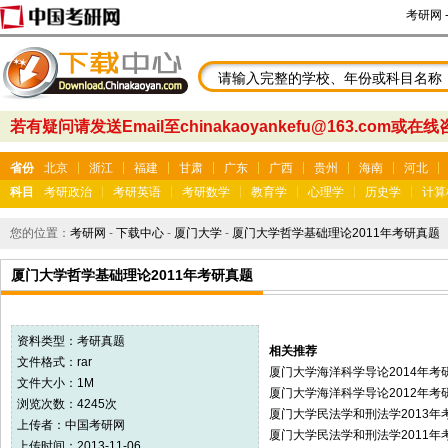
考研网
若有疑问请发送Email至chinakaoyankefu@163.com或在
省份
北京
浙江
福建
甘肃
广东
广西
贵州
海南
河北
科目
考研政治
考研英语
考研数学
教育学
心理学
历史学
计算
您的位置：
考研网
-
下载中心
-
厦门大学
-
厦门大学哲学基础理论2011年考研真题
厦门大学哲学基础理论2011年考研真题
资料类型：
考研真题
相关推荐
文件格式：rar
厦门大学海洋科学导论2014年考
文件大小：1M
厦门大学海洋科学导论2012年考
浏览次数：4245次
厦门大学民法学和刑法学2013年
上传者：
中国考研网
厦门大学民法学和刑法学2011年
上传时间：2013-11-06