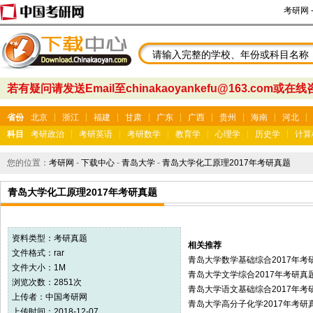
考研网
若有疑问请发送Email至chinakaoyankefu@163.com或在
省份
北京
浙江
福建
甘肃
广东
广西
贵州
海南
河北
科目
考研政治
考研英语
考研数学
教育学
心理学
历史学
计算
您的位置：
考研网
-
下载中心
-
青岛大学
-
青岛大学化工原理2017年考研真题
青岛大学化工原理2017年考研真题
资料类型：
考研真题
相关推荐
文件格式：rar
青岛大学数学基础综合2017年考
文件大小：1M
青岛大学文学综合2017年考研真
浏览次数：2851次
青岛大学语文基础综合2017年考
上传者：
中国考研网
青岛大学高分子化学2017年考研
上传时间：2018-12-07