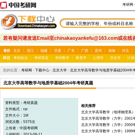
考研网
若有疑问请发送Email至chinakaoyankefu@163.com或在
省份
北京
浙江
福建
甘肃
广东
广西
贵州
海南
河北
科目
考研政治
考研英语
考研数学
教育学
心理学
历史学
计算
您的位置：
考研网
-
下载中心
-
北京大学
-
北京大学高等数学与地质学基础2004年
北京大学高等数学与地质学基础2004年考研真题
资料类型：
考研真题
相关推荐
文件格式：rar
北京大学高等数学（地球物理系）2
文件大小：1M
北京大学高等数学（力学）2001
浏览次数：5375次
北京大学高等数学（力学）2000
上传者：
中国考研网
北京大学高等数学（力学）1999
上传时间：2013-08-11